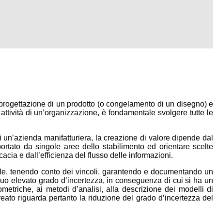
 la progettazione di un prodotto (o congelamento di un disegno) e
e attività di un’organizzazione, è fondamentale svolgere tutte le
di un’azienda manifatturiera, la creazione di valore dipende dal
portato da singole aree dello stabilimento ed orientare scelte
cacia e dall’efficienza del flusso delle informazioni.
alle, tenendo conto dei vincoli, garantendo e documentando un
l suo elevato grado d’incertezza, in conseguenza di cui si ha un
eometriche, ai metodi d’analisi, alla descrizione dei modelli di
 creato riguarda pertanto la riduzione del grado d’incertezza del