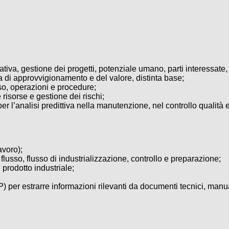
iva, gestione dei progetti, potenziale umano, parti interessate, o
a di approvvigionamento e del valore, distinta base;
so, operazioni e procedure;
 risorse e gestione dei rischi;
 l’analisi predittiva nella manutenzione, nel controllo qualità 
avoro);
usso, flusso di industrializzazione, controllo e preparazione;
prodotto industriale;
r estrarre informazioni rilevanti da documenti tecnici, manuali e