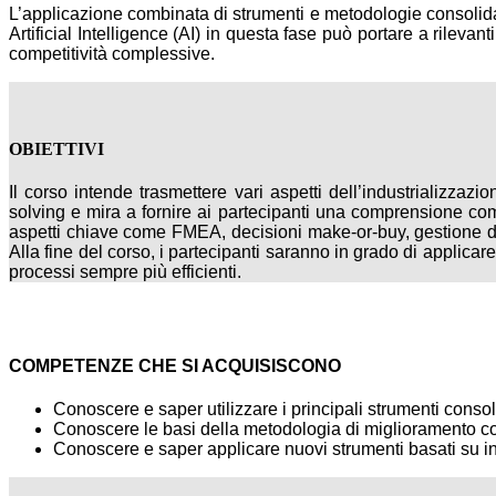
L’applicazione combinata di strumenti e metodologie consolid
Artificial Intelligence (AI) in questa fase può portare a rilevan
competitività complessive.
OBIETTIVI
Il corso intende trasmettere vari aspetti dell’industrializzaz
solving e mira a fornire ai partecipanti una comprensione com
aspetti chiave come FMEA, decisioni make-or-buy, gestione de
Alla fine del corso, i partecipanti saranno in grado di applicar
processi sempre più efficienti.
COMPETENZE CHE SI ACQUISISCONO
Conoscere e saper utilizzare i principali strumenti consoli
Conoscere le basi della metodologia di miglioramento co
Conoscere e saper applicare nuovi strumenti basati su int