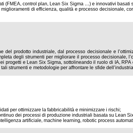
ati (FMEA, control plan, Lean Six Sigma …) e innovativi basat
ti miglioramenti di efficienza, qualità e processo decisionale, con 
ione del prodotto industriale, dal processo decisionale e l’ott
pleta degli strumenti per migliorare il processo decisionale, l’
i progetti e Lean Six Sigma, sottolineando il ruolo di IA, RPA 
e tali strumenti e metodologie per affrontare le sfide dell’indust
dati per ottimizzare la fabbricabilità e minimizzare i rischi;
ntinuo dei processi di produzione industriali basata su Lean Si
elligenza artificiale, machine learning, robotic process automat