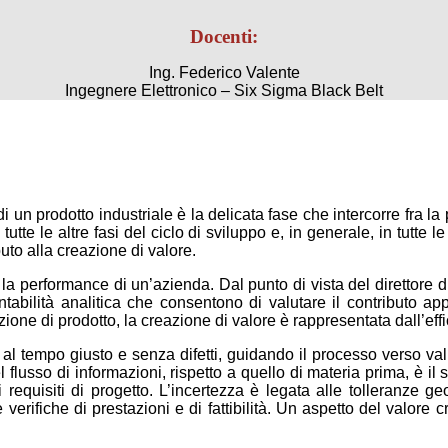
Docenti:
Ing. Federico Valente
Ingegnere Elettronico – Six Sigma Black Belt
o di un prodotto industriale è la delicata fase che intercorre fra
utte le altre fasi del ciclo di sviluppo e, in generale, in tutte l
uto alla creazione di valore.
 la performance di un’azienda. Dal punto di vista del direttore 
ntabilità analitica che consentono di valutare il contributo ap
zione di prodotto, la creazione di valore è rappresentata dall’effi
t al tempo giusto e senza difetti, guidando il processo verso v
l flusso di informazioni, rispetto a quello di materia prima, è i
i requisiti di progetto. L’incertezza è legata alle tolleranze g
e verifiche di prestazioni e di fattibilità. Un aspetto del valore