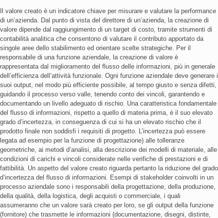
Il valore creato è un indicatore chiave per misurare e valutare la performance
di un’azienda. Dal punto di vista del direttore di un’azienda, la creazione di
valore dipende dal raggiungimento di un target di costo, tramite strumenti di
contabilità analitica che consentono di valutare il contributo apportato da
singole aree dello stabilimento ed orientare scelte strategiche. Per il
responsabile di una funzione aziendale, la creazione di valore è
rappresentata dal miglioramento del flusso delle informazioni, più in generale
dell’efficienza dell’attività funzionale. Ogni funzione aziendale deve generare i
suoi output, nel modo più efficiente possibile, al tempo giusto e senza difetti,
guidando il processo verso valle, tenendo conto dei vincoli, garantendo e
documentando un livello adeguato di rischio. Una caratteristica fondamentale
del flusso di informazioni, rispetto a quello di materia prima, è il suo elevato
grado d’incertezza, in conseguenza di cui si ha un elevato rischio che il
prodotto finale non soddisfi i requisiti di progetto. L’incertezza può essere
legata ad esempio per la funzione di progettazione) alle tolleranze
geometriche, ai metodi d’analisi, alla descrizione dei modelli di materiale, alle
condizioni di carichi e vincoli considerate nelle verifiche di prestazioni e di
fattibilità. Un aspetto del valore creato riguarda pertanto la riduzione del grado
d’incertezza del flusso di informazioni. Esempi di stakeholder coinvolti in un
processo aziendale sono i responsabili della progettazione, della produzione,
della qualità, della logistica, degli acquisti o commerciale, i quali
assumeranno che un valore sarà creato per loro, se gli output della funzione
(fornitore) che trasmette le informazioni (documentazione, disegni, distinte,