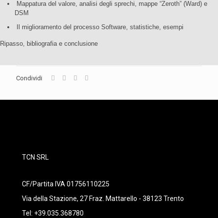
Mappatura del valore, analisi degli sprechi, mappe “Zeroth” (Ward) e
DSM
Il miglioramento del processo Software, statistiche, esempi
Ripasso, bibliografia e conclusione
Condividi
TCN SRL
CF/Partita IVA 01756110225
Via della Stazione, 27 Fraz. Mattarello - 38123 Trento
Tel: +39.035.368780