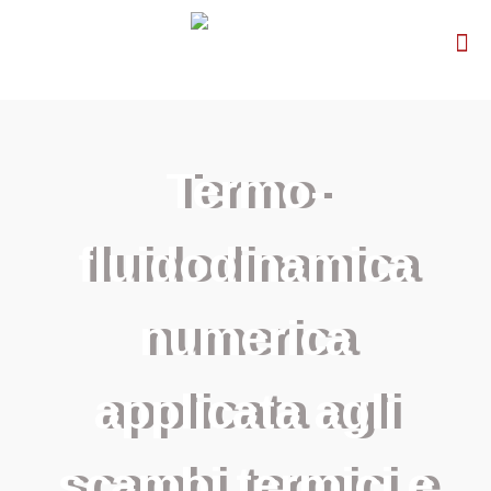
Termo-
fluidodinamica
numerica
applicata agli
scambi termici e