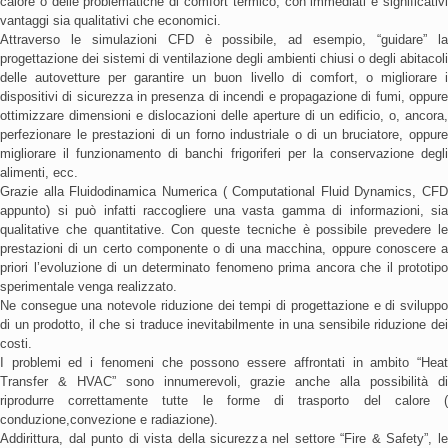
calore o delle problematiche di comfort termico, con immediati e significativi
vantaggi sia qualitativi che economici.
Attraverso le simulazioni CFD è possibile, ad esempio, “guidare” la
progettazione dei sistemi di ventilazione degli ambienti chiusi o degli abitacoli
delle autovetture per garantire un buon livello di comfort, o migliorare i
dispositivi di sicurezza in presenza di incendi e propagazione di fumi, oppure
ottimizzare dimensioni e dislocazioni delle aperture di un edificio, o, ancora,
perfezionare le prestazioni di un forno industriale o di un bruciatore, oppure
migliorare il funzionamento di banchi frigoriferi per la conservazione degli
alimenti, ecc.
Grazie alla Fluidodinamica Numerica ( Computational Fluid Dynamics, CFD
appunto) si può infatti raccogliere una vasta gamma di informazioni, sia
qualitative che quantitative. Con queste tecniche è possibile prevedere le
prestazioni di un certo componente o di una macchina, oppure conoscere a
priori l’evoluzione di un determinato fenomeno prima ancora che il prototipo
sperimentale venga realizzato.
Ne consegue una notevole riduzione dei tempi di progettazione e di sviluppo
di un prodotto, il che si traduce inevitabilmente in una sensibile riduzione dei
costi.
I problemi ed i fenomeni che possono essere affrontati in ambito “Heat
Transfer & HVAC” sono innumerevoli, grazie anche alla possibilità di
riprodurre correttamente tutte le forme di trasporto del calore (
conduzione,convezione e radiazione).
Addirittura, dal punto di vista della sicurezza nel settore “Fire & Safety”, le