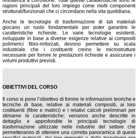
resistenza a corrosione. Tutte queste caratteristiche sono le
ragioni principali del loro impiego come molti componenti
strutturali/funzionali che ci circondano nella vita quotidiana.
Anche le tecnologie di trasformazione di tali materiali
giocano un ruolo fondamentale per poter garantire le
caratteristiche richieste. Le varie tecnologie esistenti,
sviluppate in base a diverse esigenze relative ai compositi
polimerici fibro-rinforzati, devono permettere su scala
industriale che i costituenti creino le microstrutture
necessarie per fornire le prestazioni richieste e assicurare i
volumi produttivi previsti.
OBIETTIVI DEL CORSO
Il corso si pone l’obiettivo di fornire le informazioni teoriche e
tecniche di base, relative ai materiali compositi, ai loro
costituenti (fibre e matrici) e i relativi calcoli preliminari per
stimarne le caratteristiche; verranno anche descritte in
dettaglio e approfondite le principali tecnologie di
trasformazione utilizzate nelle industrie del settore che
permetteranno di ottenere una corretta panoramica di questi
specifici materiali, dei loro impieghi e delle tecnologie per